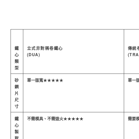
鐵
立式非對稱卷鐵心
傳統
心
(DUA)
(TR
類
型
砂
單一版寬
★★★★★
單一
鋼
片
尺
寸
鐵
不需模具、不需退火
★★★★★
需要
心
製
程