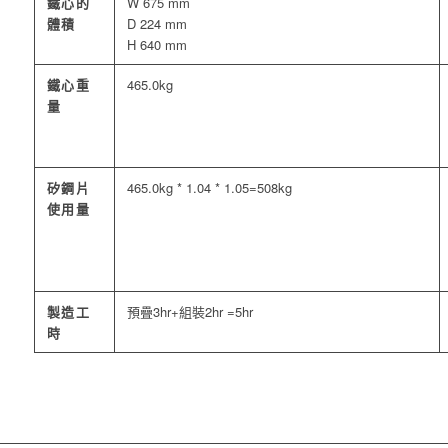
鐵心的
W 675 mm
體積
D 224 mm
H 640 mm
鐵心重
465.0kg
量
矽鋼片
465.0kg * 1.04 * 1.05=508kg
使用量
製造工
預疊3hr+組裝2hr =5hr
時