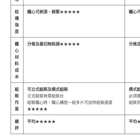
結
鐵心可刷漆、締緊
★★★★★
鐵心
構
強
度
鐵
分條及裁切無耗損
★★★★★
分條
心
材
料
成
本
組
可立式組裝及橫式組裝
横式
裝
立式組裝無需組裝台
必須
作
組裝鐵心時，鐵心構造一組多片可加快組裝速度
組裝
業
★★★★★
總
平均
★★★★★
平均
評